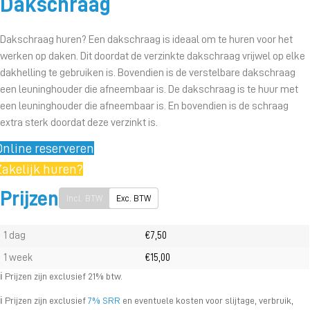
Dakschraag
Dakschraag huren? Een dakschraag is ideaal om te huren voor het
werken op daken. Dit doordat de verzinkte dakschraag vrijwel op elke
dakhelling te gebruiken is. Bovendien is de verstelbare dakschraag
een leuninghouder die afneembaar is. De dakschraag is te huur met
een leuninghouder die afneembaar is. En bovendien is de schraag
extra sterk doordat deze verzinkt is.
Online reserveren
Zakelijk huren?
Prijzen
Incl. BTW
Exc. BTW
1 dag
€7,50
1 week
€15,00
ℹ️ Prijzen zijn exclusief 21% btw.
ℹ️ Prijzen zijn exclusief
7% SRR
en eventuele kosten voor slijtage, verbruik,