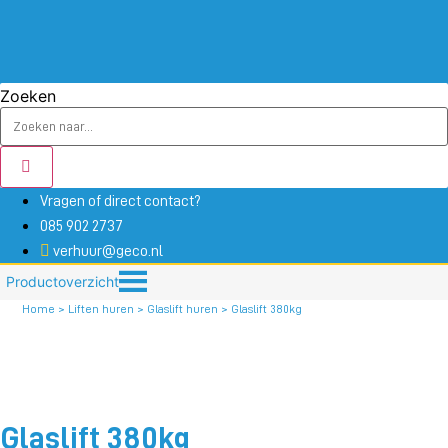
Ga
naar
de
inhoud
Zoeken
Vragen of direct contact?
085 902 2737
verhuur@geco.nl
Productoverzicht
Home
>
Liften huren
>
Glaslift huren
> Glaslift 380kg
Glaslift 380kg