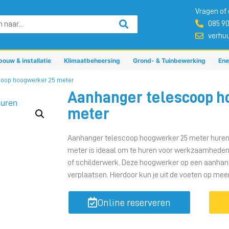
Vragen of 
085 9
verhu
bouw & installatie
Klimaatbeheersing
Grond- & Tuinbewerking
Ene
coop hoogwerker 25 meter
Aanhanger telescoop h
meter
Aanhanger telescoop hoogwerker 25 meter hure
meter is ideaal om te huren voor werkzaamheden 
of schilderwerk. Deze hoogwerker op een aanhang
verplaatsen. Hierdoor kun je uit de voeten op me
Online reserveren