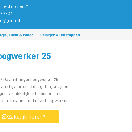
direct contact?
02 2737
ur@geco.nl
rgie, Lucht & Water
Reinigen & Ontstoppen
oogwerker 25
n? De aanhanger hoogwerker 25
aan bijvoorbeeld dakgoten, kozijnen
er is makkelijk te bedienen en te
erdere locaties met deze hoogwerker.
Zakelijk huren?