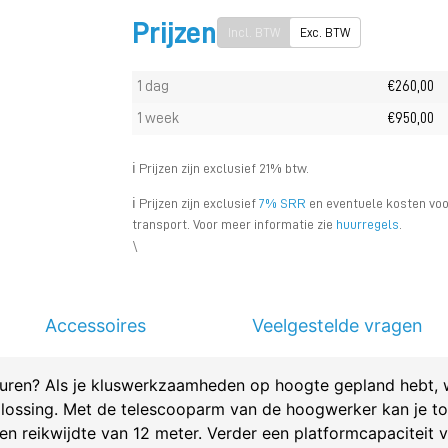
Prijzen
Incl. BTW
Exc. BTW
1 dag
€260,00
1 week
€950,00
ℹ️ Prijzen zijn exclusief 21% btw.
ℹ️ Prijzen zijn exclusief
7% SRR
en eventuele kosten voo
transport. Voor meer informatie zie
huurregels
.
\
Accessoires
Veelgestelde vragen
uren? Als je kluswerkzaamheden op hoogte gepland hebt, w
lossing. Met de telescooparm van de hoogwerker kan je t
 reikwijdte van 12 meter. Verder een platformcapaciteit va