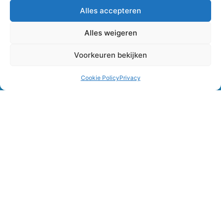
Alles accepteren
Vestigingen
SRR
Alles weigeren
Voorkeuren bekijken
GECO IS LID VAN
Cookie Policy
Privacy
GECO Verhuur B.V.
Alle rechten voorbehouden.