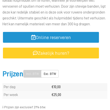
ideaal hulpmiddel om te huren, wanneer je voorwerpen wilt
vervoeren of spullen moet verhuizen. Door zijn stevige banden, ligt
deze kar redelijk stabiel en is deze ook voor ruwere ondergronden
geschikt. Uitermate geschikt als hulpmiddel tijdens het verhuizen.
Het kan namelijk materieel van meer dan 300 kg dragen.
Online reserveren
Zakelijk huren?
Prijzen
Incl. BTW
Exc. BTW
Per dag
€10,00
Per week
€25,00
ℹ️ Prijzen zijn exclusief 21% btw.