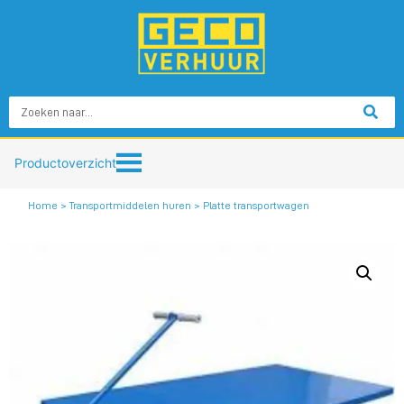
Productoverzicht
Home
>
Transportmiddelen huren
> Platte transportwagen