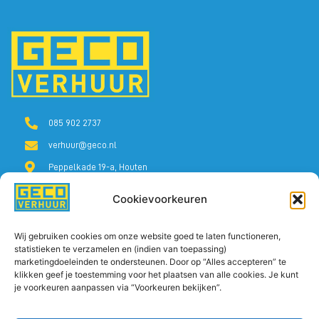
085 902 2737
verhuur@geco.nl
Peppelkade 19-a, Houten
Molenvliet 24, Wijk bij Duurstede
Cookievoorkeuren
POPULAIR
MEER GECO
OPENINGSTIJDEN
Wij gebruiken cookies om onze website goed te laten functioneren,
statistieken te verzamelen en (indien van toepassing)
Blog
GECO Verkoop
Ma. t/m vr. 07.00 -
marketingdoeleinden te ondersteunen. Door op “Alles accepteren” te
17.00
klikken geef je toestemming voor het plaatsen van alle cookies. Je kunt
Veelgestelde vragen
GECO Service
je voorkeuren aanpassen via “Voorkeuren bekijken”.
Huren in de buurt
GECO Machines
Contact
Vacatures